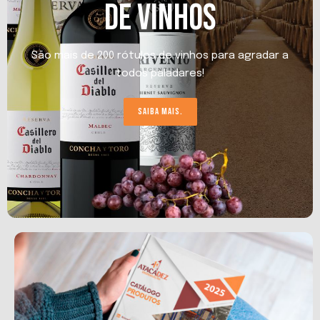
DE VINHOS
São mais de 200 rótulos de vinhos para agradar a
todos paladares!
SAIBA MAIS.
DISCOVERY
NEW MENU