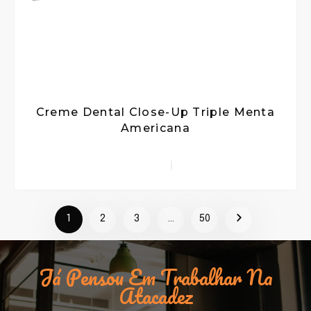
Creme Dental Close-Up Triple Menta
Americana
1
2
3
…
50
Já Pensou Em Trabalhar Na
Atacadez